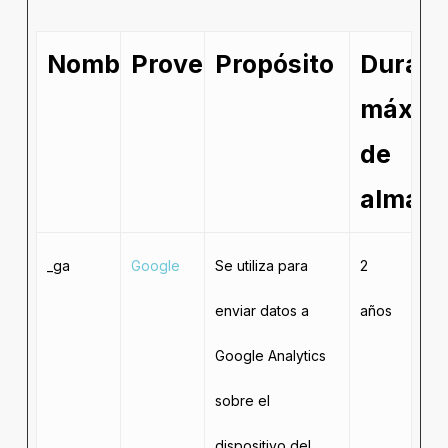
Nombre
Proveedor
Propósito
Duraci
máxim
de
almac
_ga
Google
Se utiliza para
2
enviar datos a
años
Google Analytics
sobre el
dispositivo del