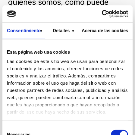
quiénes somos, cómo puede
contactarnos y cómo
procesamos los datos personales
Consentimiento
Detalles
Acerca de las cookies
en nuestra Política de privacidad.
Esta página web usa cookies
Las cookies de este sitio web se usan para personalizar
Al contactarnos respecto a su
el contenido y los anuncios, ofrecer funciones de redes
sociales y analizar el tráfico. Además, compartimos
consentimiento, por favor,
información sobre el uso que haga del sitio web con
nuestros partners de redes sociales, publicidad y análisis
indique el ID y la fecha de su
web, quienes pueden combinarla con otra información
que les haya proporcionado o que hayan recopilado a
consentimiento.
partir del uso que haya hecho de sus servicios.
Selección
Necesarias