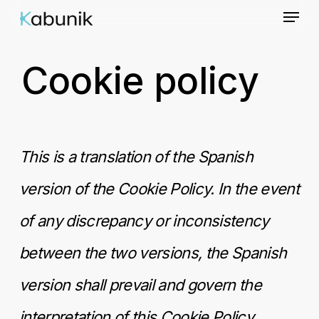
Menu
Skip
to
Cookie policy
main
content
This is a translation of the Spanish
version of the Cookie Policy. In the event
of any discrepancy or inconsistency
between the two versions, the Spanish
version shall prevail and govern the
interpretation of this Cookie Policy.