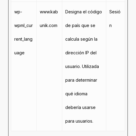
wp-
www.kab
Designa el código
Sesió
wpml_cur
unik.com
de país que se
n
rent_lang
calcula según la
uage
dirección IP del
usuario. Utilizada
para determinar
qué idioma
debería usarse
para usuarios.