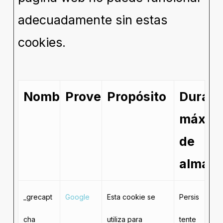
adecuadamente sin estas
cookies.
Nombre
Proveedor
Propósito
Duraci
máxim
de
almac
_grecapt
Google
Esta cookie se
Persis
cha
utiliza para
tente