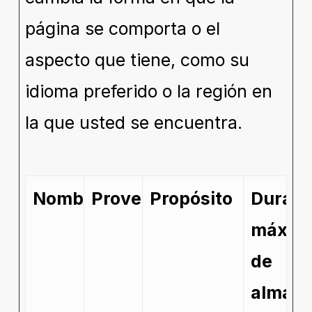
página se comporta o el
aspecto que tiene, como su
idioma preferido o la región en
la que usted se encuentra.
Nombre
Proveedor
Propósito
Duraci
máxim
de
almac