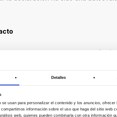
acto
bre requisitos de accesibilidad (artíc
Detalles
le incumplimiento por parte de este si
s
e acceso al contenido
b se usan para personalizar el contenido y los anuncios, ofrecer
a o sugerencia de mejora relativa a la 
s, compartimos información sobre el uso que haga del sitio web 
 análisis web, quienes pueden combinarla con otra información q