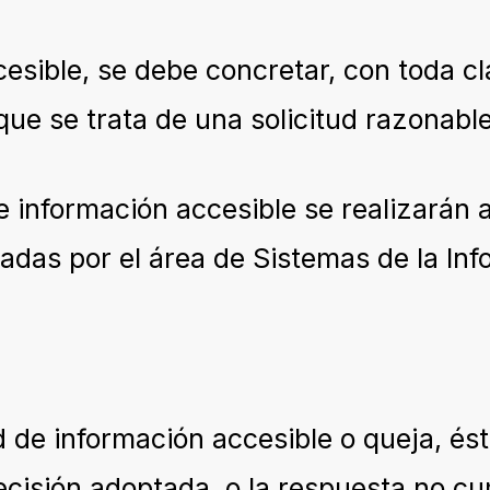
cesible, se debe concretar, con toda c
ue se trata de una solicitud razonable
 información accesible se realizarán 
atadas por el área de Sistemas de la I
d de información accesible o queja, és
cisión adoptada, o la respuesta no cum