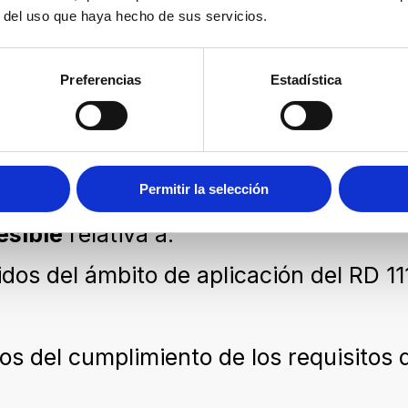
r del uso que haya hecho de sus servicios.
cto
de este sitio web.
Preferencias
Estadística
 de los requisitos del RD 1112/2018 o
Permitir la selección
esible
relativa a:
dos del ámbito de aplicación del RD 11
s del cumplimiento de los requisitos 