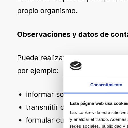
propio organismo.
Observaciones y datos de cont
Puede realizar comunicaciones so
por ejemplo:
Consentimiento
informar sobre cualquier posib
Esta página web usa cookie
transmitir otras dificultades d
Las cookies de este sitio we
formular cualquier otra consult
y analizar el tráfico. Ademá
redes sociales, publicidad y