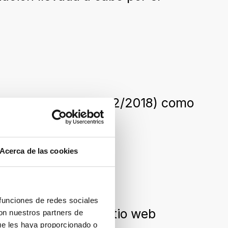
ulo 10.2.a del RD 1112/2018) como
Acerca de las cookies
tio web
 funciones de redes sociales
accesibilidad del sitio web
con nuestros partners de
ue les haya proporcionado o