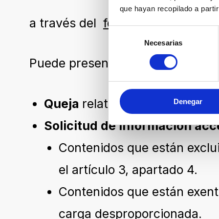
que hayan recopilado a parti
a través del
formulario de conta
Selección
Necesarias
de
consentimiento
Puede presentar:
Queja
relativa al cumplimiento
Denegar
Solicitud de Información acc
Contenidos que están exclui
el artículo 3, apartado 4.
Contenidos que están exento
carga desproporcionada.